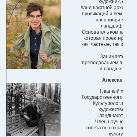
художник, спике
ландшафтной архитекту
публикаций и лекционны
член жюри между
ландшафтных к
Основатель компании "B
которая проектирует и 
как частные, так и общ
те
Занимается ана
преподаванием в сфере
и ландшафтного
Александра А
Главный хранит
Государственного Русск
Культуролог, истор
художественной 
ландшафтный а
Член научно-мето
совета по сохранению
культурного