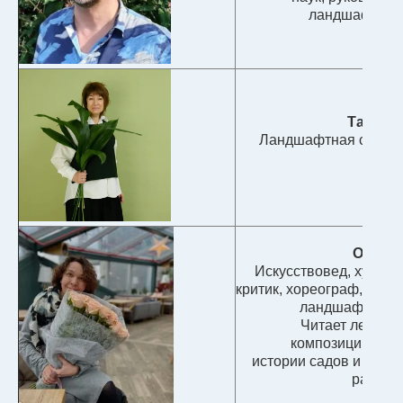
ландшафтног
Тамара
Ландшафтная студия
Ольга 
Искусствовед, худож
критик, хореограф, инте
ландшафтный 
Читает лекции
композиции в л
истории садов и деко
растен