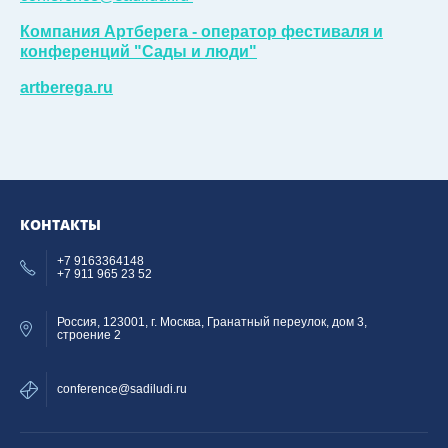
Компания Артберега - оператор фестиваля и
конференций "Сады и люди"
artberega.ru
КОНТАКТЫ
+7 9163364148
+7 911 965 23 52
Россия, 123001, г. Москва, Гранатный переулок, дом 3,
строение 2
conference@sadiludi.ru