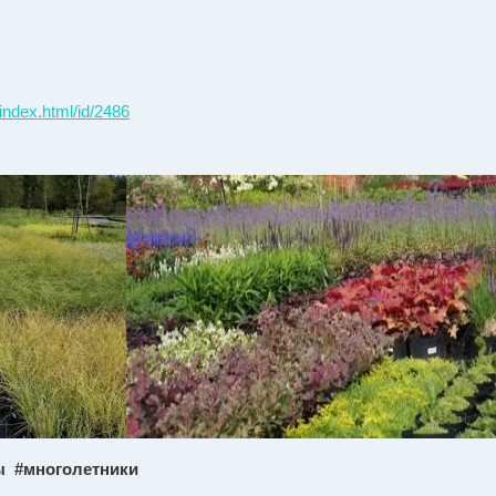
index.html/id/2486
 #многолетники