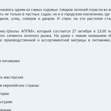
назвать одним из самых ходовых товаров зеленой отрасли во вс
ь не только в частных садах, но и в городском озеленении, где
рков, улиц, скверов и дворов. И спрос на эти растения ста
нес-Школы АППМ», который состоится 27 октября в 13.00 п
ого сегмента зеленого рынка. На уроке с емким названием «
ие производственной и ассортиментной матрицы в питомнике
 питомнике
х мастерских
 европейских странах
тории
ьтурам
ования