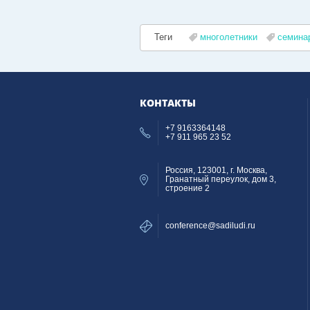
Теги
многолетники
семина
КОНТАКТЫ
+7 9163364148
+7 911 965 23 52
Россия, 123001, г. Москва,
Гранатный переулок, дом 3,
строение 2
conference@sadiludi.ru